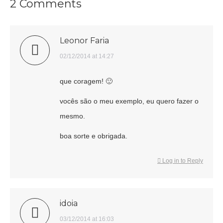
2 Comments
Leonor Faria
says:
02/12/2014 at 14:27
que coragem! 🙂
vocês são o meu exemplo, eu quero fazer o
mesmo.
boa sorte e obrigada.
Log in to Reply
idoia
says:
03/12/2014 at 16:03