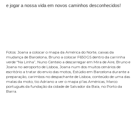
e jogar a nossa vida em novos caminhos desconhecidos!
Fotos: Joana a colocar o mapa da América do Norte, caixas da
mudança de Barcelona, Bruno a colocar F650GS dentro da carrinha
verde “Na Linha”, Nuno Centeio a descarregar em Mira de Aire, Bruno e
Joana no aeroporto de Lisboa, Joana num dos muitos cenários de
escritório a tratar do envio das motos, Estúdio em Barcelona durante a
preparação, carimbos no despachante de Lisboa, conteúdo de uma das
malas da moto, tio Adriano a ver o mapa p’las Américas, Marco
português da fundação da cidade de Salvador da Baía, no Porto da
Barra.