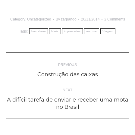
Category:
Uncategorized
By
zarpando
26/11/2014
2 Comments
Tags:
barcelona
Ideia
impressões
resume
Viagem
Post
PREVIOUS
navigation
Previous
Construção das caixas
post:
NEXT
A difícil tarefa de enviar e receber uma mota
Next
no Brasil
post: